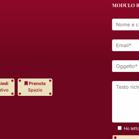
MODULO R
Nome e cogn
Email *
Oggetto *
Testo richiest
iedi
Prenota
tivo
Spazio
Ho letto