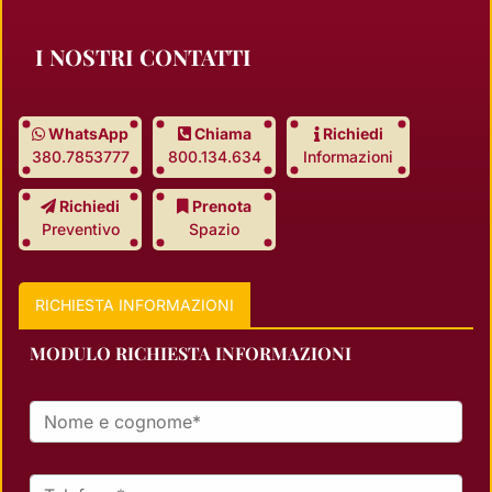
I NOSTRI CONTATTI
WhatsApp
Chiama
Richiedi
380.7853777
800.134.634
Informazioni
Richiedi
Prenota
Preventivo
Spazio
RICHIESTA INFORMAZIONI
MODULO RICHIESTA INFORMAZIONI
Nome e cognome *
Telefono *